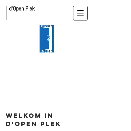
d'Open Plek
If you can dream it,
you can do it!
Walt DIsney
Klaas De Scheirder - Het Laatste Nieuws
Welkom in
d'Open Plek