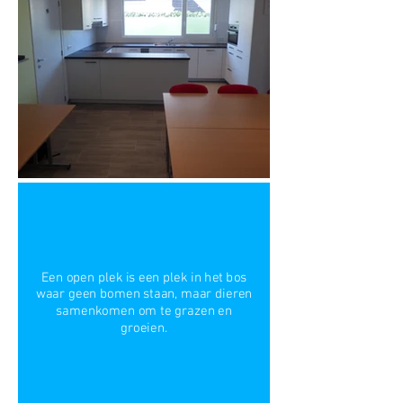
Een open plek is een plek in het bos
waar geen bomen staan, maar dieren
samenkomen om te grazen en
groeien.